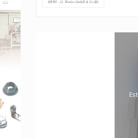
HEWI – G. Winker GmbH & Co.KG
Es